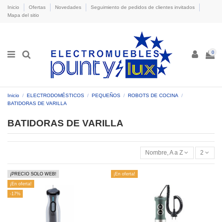
Inicio
Ofertas
Novedades
Seguimiento de pedidos de clientes invitados
Mapa del sitio
0
Inicio
ELECTRODOMÉSTICOS
PEQUEÑOS
ROBOTS DE COCINA
BATIDORAS DE VARILLA
BATIDORAS DE VARILLA
Nombre, A a Z
2
¡PRECIO SOLO WEB!
¡En oferta!
¡En oferta!
-17%