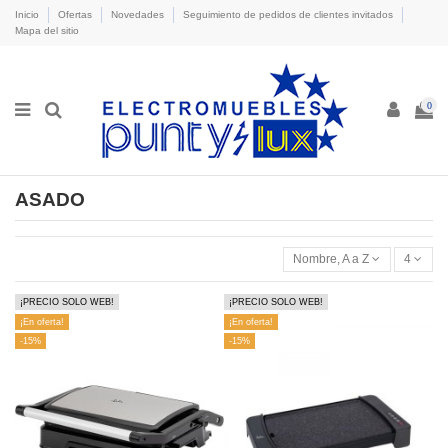
Inicio
Ofertas
Novedades
Seguimiento de pedidos de clientes invitados
Mapa del sitio
0
ASADO
Nombre, A a Z
4
¡PRECIO SOLO WEB!
¡PRECIO SOLO WEB!
¡En oferta!
¡En oferta!
-15%
-15%