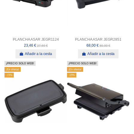
PLANCHA ASAR JEGR1124
PLANCHA ASAR JEGR2851
23,46 €
68,00 €
27,60 €
80,00 €
Añadir a la cesta
Añadir a la cesta
¡PRECIO SOLO WEB!
¡PRECIO SOLO WEB!
¡En oferta!
¡En oferta!
-15%
-15%